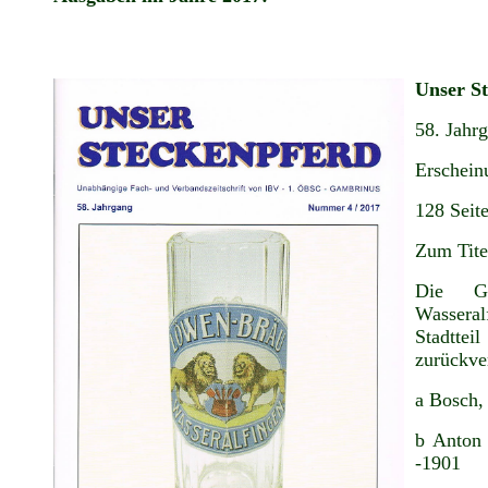
Unser S
58. Jahr
Erschein
128 Seit
Zum Tite
Die Ge
Wasseral
Stadtte
zurückve
a Bosch,
b Anton 
-1901