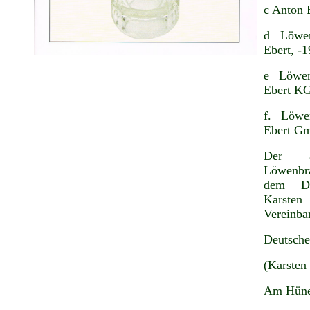
c Anton 
d Löwen
Ebert, -
e Löwen
Ebert KG
f. Löwe
Ebert G
Der ab
Löwenbra
dem De
Karsten
Vereinba
Deutsche
(Karsten
Am Hüne