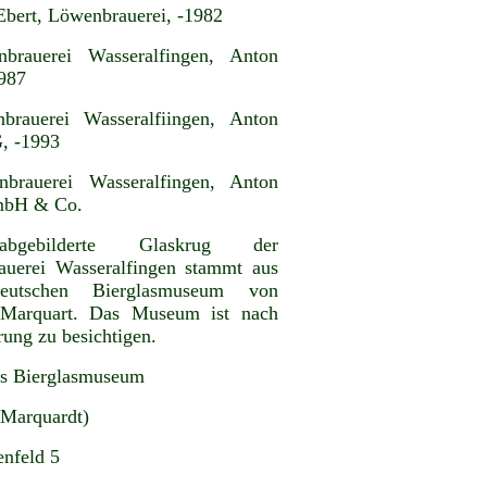
Ebert, Löwenbrauerei, -1982
brauerei Wasseralfingen, Anton
1987
brauerei Wasseralfiingen, Anton
, -1993
nbrauerei Wasseralfingen, Anton
mbH & Co.
gebilderte Glaskrug der
uerei Wasseralfingen stammt aus
utschen Bierglasmuseum von
 Marquart. Das Museum ist nach
rung zu besichtigen.
s Bierglasmuseum
 Marquardt)
nfeld 5