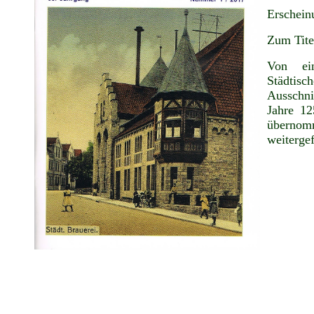
Erschein
Zum Tite
Von ein
Städtisc
Ausschni
Jahre 12
überno
weiterge