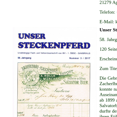
21279 Ap
Telefon:
E-Mail: 
Unser S
58. Jahr
120 Seit
Erschein
Zum Tite
Die Gebr
Zacherlb
konnte n
Auseinan
ab 1899 a
Salvatorb
durfte d
ihren Eti