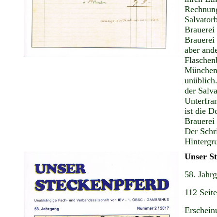
Rechnung
Salvatorb
Brauerei 
Brauerei 
aber and
Flaschenb
Münchene
unüblich.
der Salva
Unterfra
ist die 
Brauerei
Der Schri
Hintergr
Unser S
58. Jahr
112 Seit
Erschein