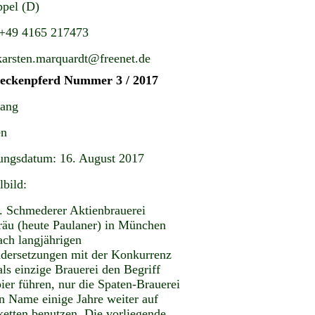
pel (D)
 +49 4165 217473
karsten.marquardt@freenet.de
teckenpferd Nummer 3 / 2017
gang
en
ungsdatum: 16. August 2017
lbild:
. Schmederer Aktienbrauerei
räu (heute Paulaner) in München
ach langjährigen
dersetzungen mit der Konkurrenz
ls einzige Brauerei den Begriff
ier führen, nur die Spaten-Brauerei
en Name einige Jahre weiter auf
ketten benutzen. Die vorliegende