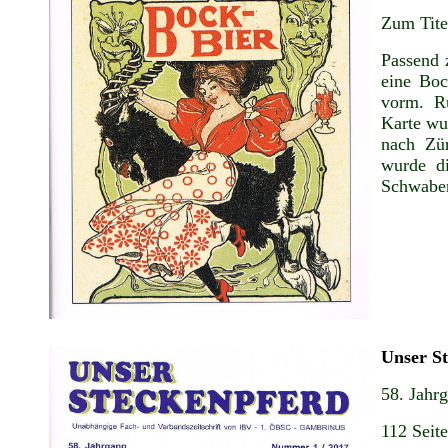
Zum Tite
Passend 
eine Boc
vorm. Ru
Karte wu
nach Zür
wurde di
Schwabe
Unser S
58. Jahr
112 Seit