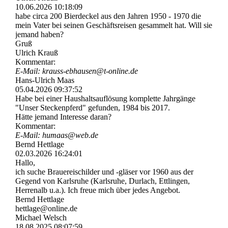
10.06.2026
10:18:09
habe circa 200 Bierdeckel aus den Jahren 1950 - 1970 die
mein Vater bei seinen Geschäftsreisen gesammelt hat. Will sie
jemand haben?
Gruß
Ulrich Krauß
Kommentar:
E-Mail: krauss-­ebhausen@­t-­online.­de
Hans-Ulrich Maas
05.04.2026
09:37:52
Habe bei einer Haushaltsauflösung komplette Jahrgänge
"Unser Steckenpferd" gefunden, 1984 bis 2017.
Hätte jemand Interesse daran?
Kommentar:
E-Mail: humaas@web.de
Bernd Hettlage
02.03.2026
16:24:01
Hallo,
ich suche Brauereischilder und -gläser vor 1960 aus der
Gegend von Karlsruhe (Karlsruhe, Durlach, Ettlingen,
Herrenalb u.a.). Ich freue mich über jedes Angebot.
Bernd Hettlage
hettlage@online.de
Michael Welsch
18.08.2025
08:07:59