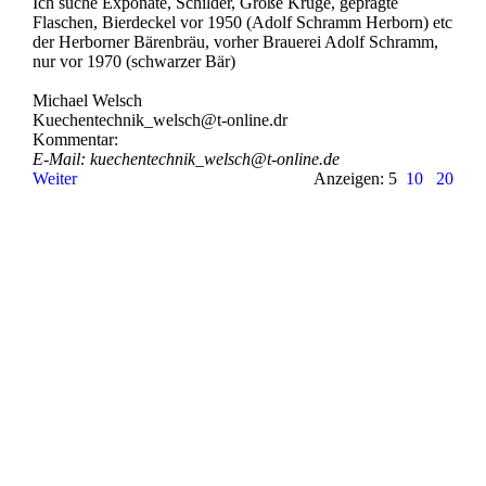
Ich suche Exponate, Schilder, Große Krüge, geprägte
Flaschen, Bierdeckel vor 1950 (Adolf Schramm Herborn) etc
der Herborner Bärenbräu, vorher Brauerei Adolf Schramm,
nur vor 1970 (schwarzer Bär)
Michael Welsch
Kuechentechnik_­welsch@­t-­online.­dr
Kommentar:
E-Mail: kuechentechnik_­welsch@­t-­online.­de
Weiter
Anzeigen: 5
10
20