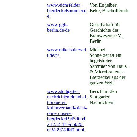
www.eichsfelder-
Von Engelbert
bierdeckelsammler.d
Iseke, Bischofferode
e
www.ggb-
Gesellschaft für
berlin.de/de
Geschichte des
Brauwesens e.V.,
Berlin
www.mikelsbierwel
Michael
t.de.tl/
Schneider ist ein
begeisterter
Sammler von Haus-
& Microbrauerei-
Bierdeckel aus der
ganzen Welt.
www.stuttgarter-
Bericht in den
nachrichten.de/inhal
Stuttgarter
t.brauerei-
Nachrichten
kulturverband-nicht-
ohne-unsere-
bierdeckel.945d0b4
2-f232-47ba-bb26-
ef343974df49.html