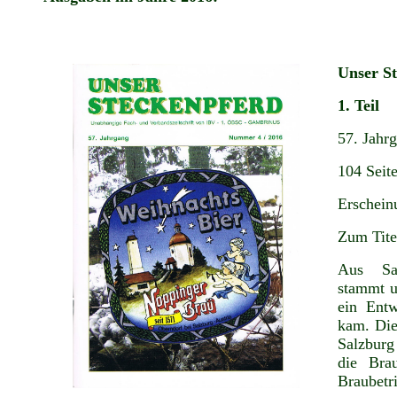
Unser S
1. Teil
57. Jahr
104 Seite
Erschein
Zum Tite
Aus Sam
stammt un
ein Entw
kam. Die
Salzburg
die Brau
Braubetri