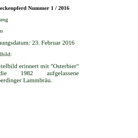
teckenpferd Nummer 1 / 2016
gang
en
nungsdatum: 23. Februar 2016
lbild:
telbild erinnert mit "Osterbier"
ie 1982 aufgelassene
erdinger Lammbräu.