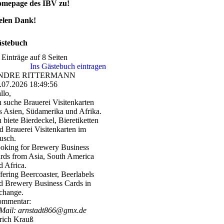
mepage des IBV zu!
elen Dank!
stebuch
 Einträge auf 8 Seiten
Ins Gästebuch eintragen
NDRE RITTERMANN
.07.2026
18:49:56
llo,
h suche Brauerei Visitenkarten
s Asien, Südamerika und Afrika.
h biete Bierdeckel, Bieretiketten
d Brauerei Visitenkarten im
usch.
oking for Brewery Business
rds from Asia, South America
d Africa.
fering Beercoaster, Beerlabels
d Brewery Business Cards in
change.
mmentar:
Mail: arnstadt866@gmx.de
rich Krauß