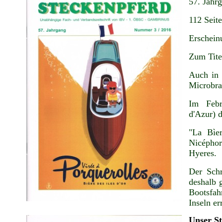
57. Jahr
112 Seit
Erschein
Zum Tite
Auch in 
Microbra
Im Febr
d'Azur) d
"La Bìe
Nicéphor
Hyeres.
Der Schr
deshalb 
Bootsfa
Inseln er
Unser S