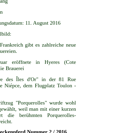
gang
en
ungsdatum: 11. August 2016
lbild:
Frankreich gibt es zahlreiche neue
uereien.
uar eröffnete in Hyeres (Cote
ie Brauerei
re des Îles d'Or" in der 81 Rue
e Niépce, dem Flugplatz Toulon -
iftzug "Porquerolles" wurde wohl
gewählt, weil man mit einer kurzen
hrt die berühmten Porquerolles-
reicht.
teckenpferd Nummer 2 / 2016