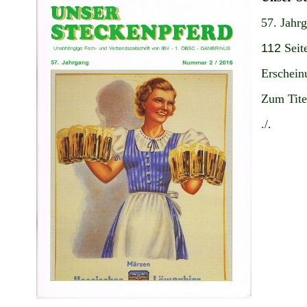
57. Jahr
112
Seit
Erschein
Zum Tite
./.