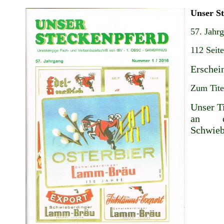
Unser S
57. Jahr
112 Seit
Erschei
Zum Tite
Unser Ti
an d
Schwieb