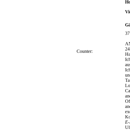
Ho
Vi
Gä
37
A
24
Counter:
Ha
Ic
au
Ic
un
Ta
Lo
Ca
an
Of
an
ex
Ko
E-
Ul