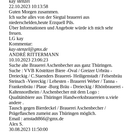
kay stenzel
22.10.2023
10:13:58
Guten Morgen zusammen.
Ich suche alles von der Siegtal brauerei aus
niederschelden,heute Erzquell Pils.
Über Informationen und Angebote würde ich mich sehr
freuen.
LG kay
Kommentar:
kay-stenzel@gmx.de
ANDRÉ RITTERMANN
10.10.2023
23:06:23
Suche alte Brauerei Aschenbecher aus ganz Thüringen.
Suche : VVB Köstritzer Biere -Oval / Greizer Urbräu -
Dreieckig / C.Staenders Brauerei- Heiligenstadt / Felsenbräu
Steinach -Viereckig / Lehesten - Brauerei Weber / Tanna -
Frankenbräu / Plaue -Burg Bräu - Dreieckig / Rhönbrauerei -
Kaltennordheim / Aschenbecher mit dem Logo :
Qualitätsbiere aus Thüringer Handwerksbrauereien u.viele
andere .
Tausch gegen Bierdeckel / Brauerei Aschenbecher /
Prägeflaschen zumeist aus Thüringen möglich.
Email : arnstadt866@gmx.de
Alex S.
30.08.2023
11:50:00