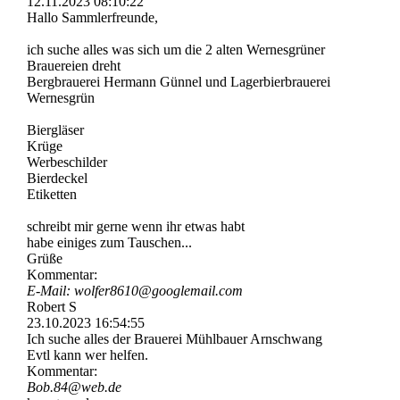
12.11.2023
08:10:22
Hallo Sammlerfreunde,
ich suche alles was sich um die 2 alten Wernesgrüner
Brauereien dreht
Bergbrauerei Hermann Günnel und Lagerbierbrauerei
Wernesgrün
Biergläser
Krüge
Werbeschilder
Bierdeckel
Etiketten
schreibt mir gerne wenn ihr etwas habt
habe einiges zum Tauschen...
Grüße
Kommentar:
E-Mail: wolfer8610@­googlemail.­com
Robert S
23.10.2023
16:54:55
Ich suche alles der Brauerei Mühlbauer Arnschwang
Evtl kann wer helfen.
Kommentar:
Bob.84@web.de