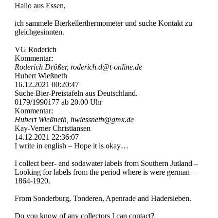
Hallo aus Essen,
ich sammele Bierkellerthermometer und suche Kontakt zu
gleichgesinnten.
VG Roderich
Kommentar:
Roderich Drößer, roderich.d@t-online.de
Hubert Wießneth
16.12.2021
00:20:47
Suche Bier-Preistafeln aus Deutschland.
0179/1990177 ab 20.00 Uhr
Kommentar:
Hubert Wießneth, hwiessneth@gmx.de
Kay-Verner Christiansen
14.12.2021
22:36:07
I write in english – Hope it is okay…
I collect beer- and sodawater labels from Southern Jutland –
Looking for labels from the period where is were german –
1864-1920.
From Sonderburg, Tonderen, Apenrade and Hadersleben.
Do you know of any collectors I can contact?