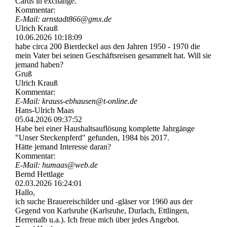
Cards in exchange.
Kommentar:
E-Mail: arnstadt866@gmx.de
Ulrich Krauß
10.06.2026
10:18:09
habe circa 200 Bierdeckel aus den Jahren 1950 - 1970 die
mein Vater bei seinen Geschäftsreisen gesammelt hat. Will sie
jemand haben?
Gruß
Ulrich Krauß
Kommentar:
E-Mail: krauss-­ebhausen@­t-­online.­de
Hans-Ulrich Maas
05.04.2026
09:37:52
Habe bei einer Haushaltsauflösung komplette Jahrgänge
"Unser Steckenpferd" gefunden, 1984 bis 2017.
Hätte jemand Interesse daran?
Kommentar:
E-Mail: humaas@web.de
Bernd Hettlage
02.03.2026
16:24:01
Hallo,
ich suche Brauereischilder und -gläser vor 1960 aus der
Gegend von Karlsruhe (Karlsruhe, Durlach, Ettlingen,
Herrenalb u.a.). Ich freue mich über jedes Angebot.