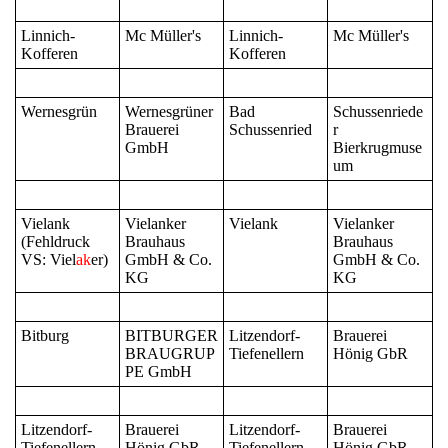
Linnich-
Mc Müller's
Linnich-
Mc Müller's
Kofferen
Kofferen
Wernesgrün
Wernesgrüner
Bad
Schussenriede
Brauerei
Schussenried
r
GmbH
Bierkrugmuse
um
Vielank
Vielanker
Vielank
Vielanker
(Fehldruck
Brauhaus
Brauhaus
VS: Viel
ak
er)
GmbH & Co.
GmbH & Co.
KG
KG
Bitburg
BITBURGER
Litzendorf-
Brauerei
BRAUGRUP
Tiefenellern
Hönig GbR
PE GmbH
Litzendorf-
Brauerei
Litzendorf-
Brauerei
Tiefenellern
Hönig GbR
Tiefenellern
Hönig GbR