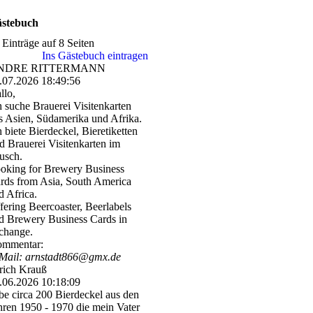
stebuch
 Einträge auf 8 Seiten
Ins Gästebuch eintragen
NDRE RITTERMANN
.07.2026
18:49:56
llo,
h suche Brauerei Visitenkarten
s Asien, Südamerika und Afrika.
h biete Bierdeckel, Bieretiketten
d Brauerei Visitenkarten im
usch.
oking for Brewery Business
rds from Asia, South America
d Africa.
fering Beercoaster, Beerlabels
d Brewery Business Cards in
change.
mmentar:
Mail: arnstadt866@gmx.de
rich Krauß
.06.2026
10:18:09
be circa 200 Bierdeckel aus den
hren 1950 - 1970 die mein Vater