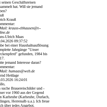
i seinen Geschäftsreisen
sammelt hat. Will sie jemand
ben?
uß
rich Krauß
mmentar:
Mail: krauss-­ebhausen@­t-­
line.­de
ns-Ulrich Maas
.04.2026
09:37:52
be bei einer Haushaltsauflösung
mplette Jahrgänge "Unser
eckenpferd" gefunden, 1984 bis
17.
tte jemand Interesse daran?
mmentar:
Mail: humaas@web.de
rnd Hettlage
.03.2026
16:24:01
llo,
h suche Brauereischilder und -
äser vor 1960 aus der Gegend
n Karlsruhe (Karlsruhe, Durlach,
tlingen, Herrenalb u.a.). Ich freue
ch über jedes Angebot.