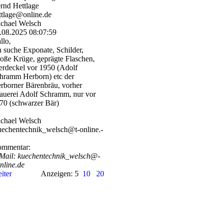
rnd Hettlage
ttlage@online.de
chael Welsch
.08.2025
08:07:59
llo,
h suche Exponate, Schilder,
oße Krüge, geprägte Flaschen,
erdeckel vor 1950 (Adolf
hramm Herborn) etc der
rborner Bärenbräu, vorher
auerei Adolf Schramm, nur vor
70 (schwarzer Bär)
chael Welsch
echentechnik_­welsch@­t-­online.­
mmentar:
Mail: kuechentechnik_­welsch@­
online.­de
iter
Anzeigen: 5
10
20