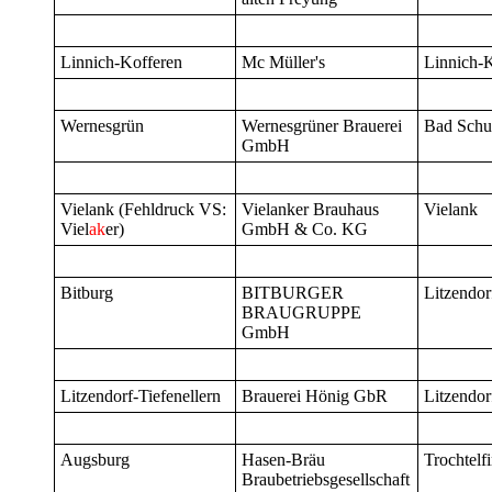
Linnich-Kofferen
Mc Müller's
Linnich-
Wernesgrün
Wernesgrüner Brauerei
Bad Schu
GmbH
Vielank (Fehldruck VS:
Vielanker Brauhaus
Vielank
Viel
ak
er)
GmbH & Co. KG
Bitburg
BITBURGER
Litzendor
BRAUGRUPPE
GmbH
Litzendorf-Tiefenellern
Brauerei Hönig GbR
Litzendor
Augsburg
Hasen-Bräu
Trochtelf
Braubetriebsgesellschaft