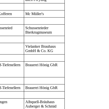
Kofferen
Mc Müller's
ssenried
Schussenrieder
Bierkrugmuseum
Vielanker Brauhaus
GmbH & Co. KG
f-Tiefenellern
Brauerei Hönig GbR
f-Tiefenellern
Brauerei Hönig GbR
ingen
Albquell-Bräuhaus
Auberger & Schmid