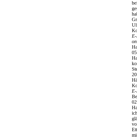
be
ge
ha
Gr
Ul
Ko
E-
on
Ha
05
Ha
ko
St
20
Hä
Ko
E-
Be
02
Ha
ic
gl
vo
Et
mi