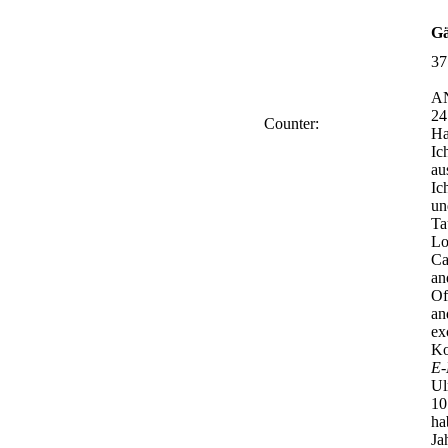
Gä
37
A
24
Counter:
Ha
Ic
au
Ic
un
Ta
Lo
Ca
an
Of
an
ex
Ko
E-
Ul
10
ha
Ja