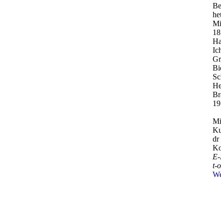
Be
he
Mi
18
Ha
Ic
Gr
Bi
Sc
He
Br
19
Mi
Ku
dr
Ko
E-
t-­
We