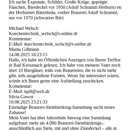
Ich suche Exponate, Schilder, Große Krüge, geprägte
Flaschen, Bierdeckel vor 1950 (Adolf Schramm Herborn) etc
der Herborner Bärenbräu, vorher Brauerei Adolf Schramm,
nur vor 1970 (schwarzer Bär)
Michael Welsch
Kuechentechnik_­welsch@­t-­online.­dr
Kommentar:
E-Mail: kuechentechnik_­welsch@­t-­online.­de
Marita Gillmann
14.08.2025
16:23:15
Hallo, ich habe im Öffentlichen Anzeigen von Ihrem Treffen
in Bad Kreuznach gelesen. Ich habe von meinem Vater noch
über 10 Biergläser, teilts von Brauereien, die es nicht mehr
gibt, teils ausgefallene Formen. Wenn Sie interessiert wären,
würde ich Ihnen gerne eine Aufstellung zuschicken.
Kommentar:
E-Mail: kgill@web.de
Silvia Gawor
10.08.2025
23:21:33
Einmalige Brauerei-­Steinbierkrug-­Sammlung sucht neues
Zuhause!
Mein Vater hat über Jahrzehnte hinweg eine Sammlung
aufgebaut: mehr als 4.000 Brauerei-­Steinbierkrü­ge,­
ausschließlich aus Stein, mit und ohne Zinndeckel – alle in