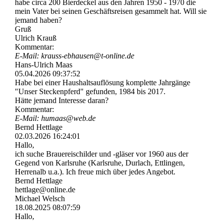
habe circa 200 Bierdeckel aus den Jahren 1950 - 1970 die
mein Vater bei seinen Geschäftsreisen gesammelt hat. Will sie
jemand haben?
Gruß
Ulrich Krauß
Kommentar:
E-Mail: krauss-­ebhausen@­t-­online.­de
Hans-Ulrich Maas
05.04.2026
09:37:52
Habe bei einer Haushaltsauflösung komplette Jahrgänge
"Unser Steckenpferd" gefunden, 1984 bis 2017.
Hätte jemand Interesse daran?
Kommentar:
E-Mail: humaas@web.de
Bernd Hettlage
02.03.2026
16:24:01
Hallo,
ich suche Brauereischilder und -gläser vor 1960 aus der
Gegend von Karlsruhe (Karlsruhe, Durlach, Ettlingen,
Herrenalb u.a.). Ich freue mich über jedes Angebot.
Bernd Hettlage
hettlage@online.de
Michael Welsch
18.08.2025
08:07:59
Hallo,