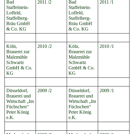
Bad
2011 /2
Bad
2011 /1
Staffelstein-
Staffelstein-
Loffeld,
Loffeld,
Staffelberg-
Staffelberg-
Bräu GmbH
Bräu GmbH
& Co. KG
& Co. KG
Köln,
2010 /2
Köln,
2010 /1
Brauerei zur
Brauerei zur
Malzmühle
Malzmühle
Schwartz
Schwartz
GmbH & Co.
GmbH & Co.
KG
KG
Düsseldorf,
2009 /2
Düsseldorf,
2009 /1
Brauerei und
Brauerei und
Wirtschaft „Im
Wirtschaft „Im
Füchschen“
Füchschen“
Peter König
Peter König
e.K.
e.K.