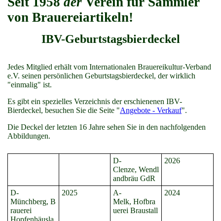
Seit 1958
der
Verein für Sammler
von Brauereiartikeln!
IBV-Geburtstagsbierdeckel
Jedes Mitglied erhält vom Internationalen Brauereikultur-Verband
e.V. seinen persönlichen Geburtstagsbierdeckel, der wirklich
"einmalig" ist.
Es gibt ein spezielles Verzeichnis der erschienenen IBV-
Bierdeckel, besuchen Sie die Seite "
Angebote - Verkauf
".
Die Deckel der letzten 16 Jahre sehen Sie in den nachfolgenden
Abbildungen.
D-
2026
Clenze, Wendl
andbräu GdR
D-
2025
A-
2024
Münchberg, B
Melk, Hofbra
rauerei
uerei Braustall
Hopfenhäusla