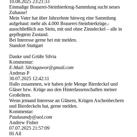
10.08.2025
23:21:33
Einmalige Brauerei-­Steinbierkrug-­Sammlung sucht neues
Zuhause!
Mein Vater hat über Jahrzehnte hinweg eine Sammlung
aufgebaut: mehr als 4.000 Brauerei-­Steinbierkrü­ge,­
ausschließlich aus Stein, mit und ohne Zinndeckel – alle in
gepflegtem Zustand.
Bei Interesse gerne bei mir melden.
Standort Stuttgart
Danke und Grüße Silvia
Kommentar:
E-Mail: Silviagawor@gmail.com
Andreas P
30.07.2025
12:42:11
Hallo zusammen, wir haben jede Menge Bierdeckel und
Gläser bzw. Krüge aus den Hinterlassenschaften meiner
Großeltern.
Wenn jemand Interesse an Gläsern, Krügen Aschenbechern
und Bierdeckeln hat, gerne melden.
Kommentar:
Paulusandy@aol.com
Andrew Fisher
07.07.2025
21:57:09
Hi All