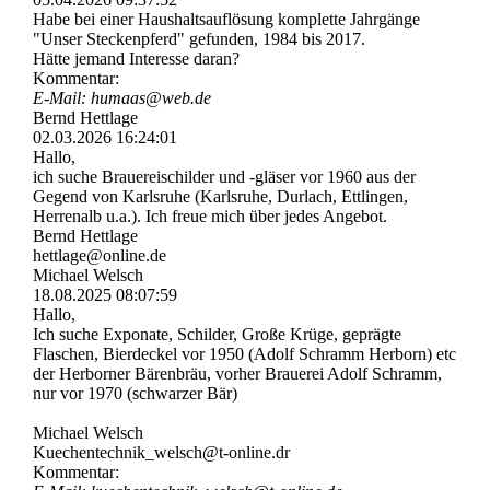
Habe bei einer Haushaltsauflösung komplette Jahrgänge
"Unser Steckenpferd" gefunden, 1984 bis 2017.
Hätte jemand Interesse daran?
Kommentar:
E-Mail: humaas@web.de
Bernd Hettlage
02.03.2026
16:24:01
Hallo,
ich suche Brauereischilder und -gläser vor 1960 aus der
Gegend von Karlsruhe (Karlsruhe, Durlach, Ettlingen,
Herrenalb u.a.). Ich freue mich über jedes Angebot.
Bernd Hettlage
hettlage@online.de
Michael Welsch
18.08.2025
08:07:59
Hallo,
Ich suche Exponate, Schilder, Große Krüge, geprägte
Flaschen, Bierdeckel vor 1950 (Adolf Schramm Herborn) etc
der Herborner Bärenbräu, vorher Brauerei Adolf Schramm,
nur vor 1970 (schwarzer Bär)
Michael Welsch
Kuechentechnik_­welsch@­t-­online.­dr
Kommentar: