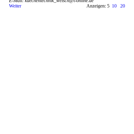
E-Mail: kuechentechnik_­welsch@­t-­online.­de
Weiter
Anzeigen: 5
10
20