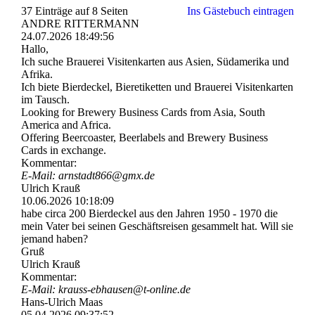
37 Einträge auf 8 Seiten
Ins Gästebuch eintragen
ANDRE RITTERMANN
24.07.2026
18:49:56
Hallo,
Ich suche Brauerei Visitenkarten aus Asien, Südamerika und
Afrika.
Ich biete Bierdeckel, Bieretiketten und Brauerei Visitenkarten
im Tausch.
Looking for Brewery Business Cards from Asia, South
America and Africa.
Offering Beercoaster, Beerlabels and Brewery Business
Cards in exchange.
Kommentar:
E-Mail: arnstadt866@gmx.de
Ulrich Krauß
10.06.2026
10:18:09
habe circa 200 Bierdeckel aus den Jahren 1950 - 1970 die
mein Vater bei seinen Geschäftsreisen gesammelt hat. Will sie
jemand haben?
Gruß
Ulrich Krauß
Kommentar:
E-Mail: krauss-­ebhausen@­t-­online.­de
Hans-Ulrich Maas
05.04.2026
09:37:52