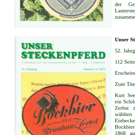
der Ge
Lauter
zusamme
Unser S
52. Jahr
112 Seit
Erschein
Zum Tite
Kurt See
ein Schi
Zerbst 
wählten
Einbec
Bockbier
1868 aus