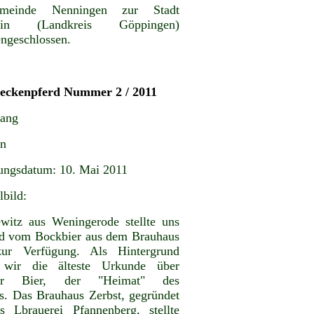
meinde Nenningen zur Stadt
stein (Landkreis Göppingen)
ngeschlossen.
teckenpferd Nummer 2 / 2011
gang
en
ungsdatum: 10. Mai 2011
lbild:
witz aus Weningerode stellte uns
ld vom Bockbier aus dem Brauhaus
zur Verfügung. Als Hintergrund
 wir die älteste Urkunde über
ker Bier, der "Heimat" des
s. Das Brauhaus Zerbst, gegründet
 Lbrauerei Pfannenberg, stellte