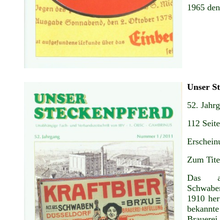
1965 den
Unser S
52. Jahr
112 Seit
Erschein
Zum Tite
Das ab
Schwabe
1910 herg
bekannte
Brauere