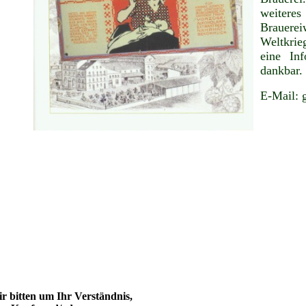
weiter
Brauerei
Weltkrie
eine Inf
dankbar.
E-Mail: 
r bitten um Ihr Verständnis,