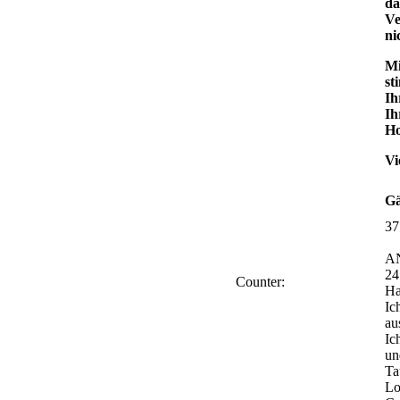
da
Ve
ni
Mi
st
Ih
Ih
Ho
Vi
Gä
37
A
24
Counter:
Ha
Ic
au
Ic
un
Ta
Lo