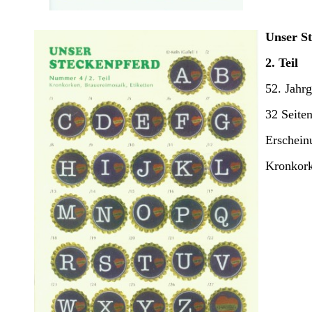
Unser S
2. Teil
52. Jahr
32 Seite
Erschein
Kronkork