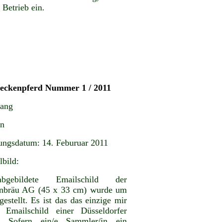
 Betrieb ein.
teckenpferd Nummer 1 / 2011
gang
en
ungsdatum: 14. Feburuar 2011
lbild:
gebildete Emailschild der
nbräu AG (45 x 33 cm) wurde um
estellt. Es ist das das einzige mir
 Emailschild einer Düsseldorfer
i. Sofern ein/e Sammler/in ein