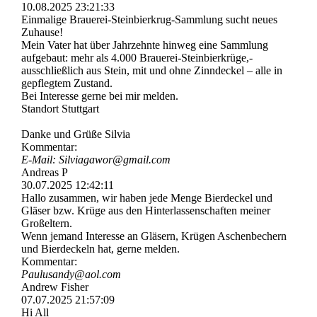
10.08.2025
23:21:33
Einmalige Brauerei-­Steinbierkrug-­Sammlung sucht neues
Zuhause!
Mein Vater hat über Jahrzehnte hinweg eine Sammlung
aufgebaut: mehr als 4.000 Brauerei-­Steinbierkrü­ge,­
ausschließlich aus Stein, mit und ohne Zinndeckel – alle in
gepflegtem Zustand.
Bei Interesse gerne bei mir melden.
Standort Stuttgart
Danke und Grüße Silvia
Kommentar:
E-Mail: Silviagawor@gmail.com
Andreas P
30.07.2025
12:42:11
Hallo zusammen, wir haben jede Menge Bierdeckel und
Gläser bzw. Krüge aus den Hinterlassenschaften meiner
Großeltern.
Wenn jemand Interesse an Gläsern, Krügen Aschenbechern
und Bierdeckeln hat, gerne melden.
Kommentar:
Paulusandy@aol.com
Andrew Fisher
07.07.2025
21:57:09
Hi All