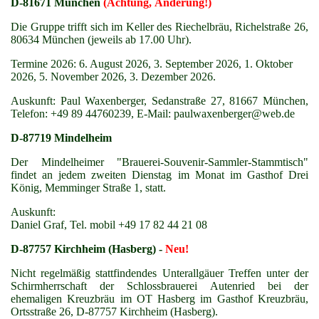
D-81671 München
(Achtung, Änderung!)
Die Gruppe trifft sich im Keller des Riechelbräu, Richelstraße 26,
80634 München (jeweils ab 17.00 Uhr).
Termine 2026: 6. August 2026, 3. September 2026, 1. Oktober
2026, 5. November 2026, 3. Dezember 2026.
Auskunft: Paul Waxenberger, Sedanstraße 27, 81667 München,
Telefon: +49 89 44760239, E-Mail: paulwaxenberger@web.de
D-87719 Mindelheim
Der Mindelheimer "Brauerei-Souvenir-Sammler-Stammtisch"
findet an jedem zweiten Dienstag im Monat im Gasthof Drei
König, Memminger Straße 1, statt.
Auskunft:
Daniel Graf, Tel. mobil +49 17 82 44 21 08
D-87757 Kirchheim (Hasberg) -
Neu!
Nicht regelmäßig stattfindendes Unterallgäuer Treffen unter der
Schirmherrschaft der Schlossbrauerei Autenried bei der
ehemaligen Kreuzbräu im OT Hasberg im Gasthof Kreuzbräu,
Ortsstraße 26, D-87757 Kirchheim (Hasberg).