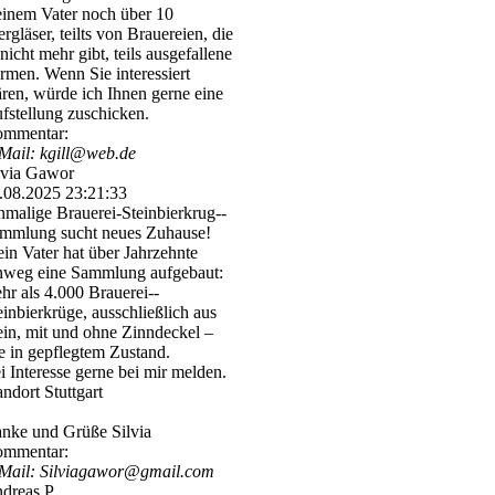
inem Vater noch über 10
ergläser, teilts von Brauereien, die
 nicht mehr gibt, teils ausgefallene
rmen. Wenn Sie interessiert
ren, würde ich Ihnen gerne eine
fstellung zuschicken.
mmentar:
Mail: kgill@web.de
lvia Gawor
.08.2025
23:21:33
nmalige Brauerei-­Steinbierkrug-­
mmlung sucht neues Zuhause!
in Vater hat über Jahrzehnte
nweg eine Sammlung aufgebaut:
hr als 4.000 Brauerei-­
einbierkrü­ge,­ ausschließlich aus
ein, mit und ohne Zinndeckel –
le in gepflegtem Zustand.
i Interesse gerne bei mir melden.
andort Stuttgart
nke und Grüße Silvia
mmentar:
Mail: Silviagawor@gmail.com
dreas P