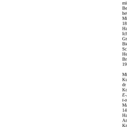
mi
Be
he
Mi
18
Ha
Ic
Gr
Bi
Sc
He
Br
19
Mi
Ku
dr
Ko
E-
t-­
Ma
14
Ha
An
Kr