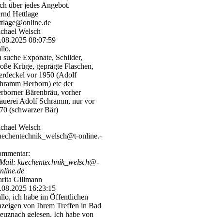
ch über jedes Angebot.
rnd Hettlage
ttlage@online.de
chael Welsch
.08.2025
08:07:59
llo,
h suche Exponate, Schilder,
oße Krüge, geprägte Flaschen,
erdeckel vor 1950 (Adolf
hramm Herborn) etc der
rborner Bärenbräu, vorher
auerei Adolf Schramm, nur vor
70 (schwarzer Bär)
chael Welsch
echentechnik_­welsch@­t-­online.­
mmentar:
Mail: kuechentechnik_­welsch@­
online.­de
rita Gillmann
.08.2025
16:23:15
llo, ich habe im Öffentlichen
zeigen von Ihrem Treffen in Bad
euznach gelesen. Ich habe von