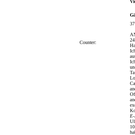
Vi
Gä
37
A
24
Counter:
Ha
Ic
au
Ic
un
Ta
Lo
Ca
an
Of
an
ex
Ko
E-
Ul
10
ha