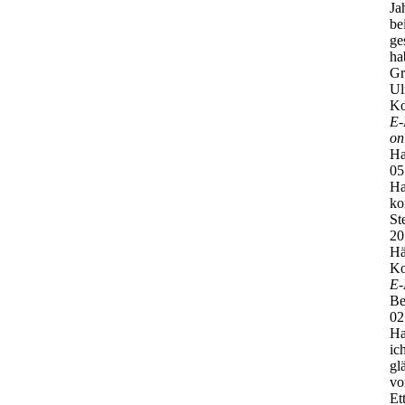
Ja
be
ge
ha
Gr
Ul
Ko
E-
on
Ha
05
Ha
ko
St
20
Hä
Ko
E-
Be
02
Ha
ic
gl
vo
Et