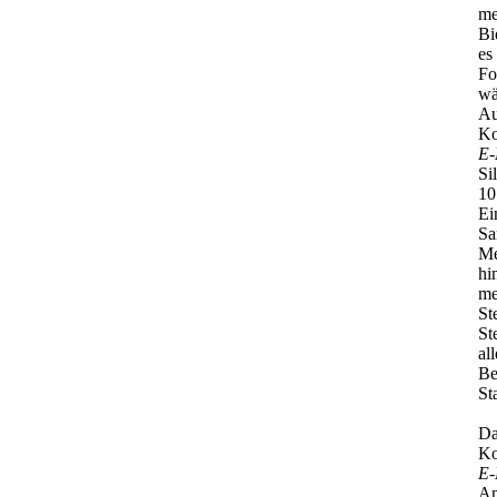
me
Bi
es
Fo
wä
Au
Ko
E-
Si
10
Ei
Sa
Me
hi
me
St
St
al
Be
St
Da
Ko
E-
An