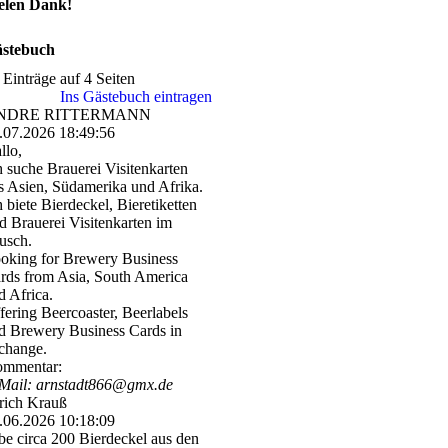
elen Dank!
stebuch
 Einträge auf 4 Seiten
Ins Gästebuch eintragen
NDRE RITTERMANN
.07.2026
18:49:56
llo,
h suche Brauerei Visitenkarten
s Asien, Südamerika und Afrika.
h biete Bierdeckel, Bieretiketten
d Brauerei Visitenkarten im
usch.
oking for Brewery Business
rds from Asia, South America
d Africa.
fering Beercoaster, Beerlabels
d Brewery Business Cards in
change.
mmentar:
Mail: arnstadt866@gmx.de
rich Krauß
.06.2026
10:18:09
be circa 200 Bierdeckel aus den