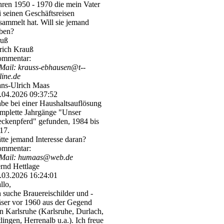
hren 1950 - 1970 die mein Vater
i seinen Geschäftsreisen
sammelt hat. Will sie jemand
ben?
uß
rich Krauß
mmentar:
Mail: krauss-­ebhausen@­t-­
line.­de
ns-Ulrich Maas
.04.2026
09:37:52
be bei einer Haushaltsauflösung
mplette Jahrgänge "Unser
eckenpferd" gefunden, 1984 bis
17.
tte jemand Interesse daran?
mmentar:
Mail: humaas@web.de
rnd Hettlage
.03.2026
16:24:01
llo,
h suche Brauereischilder und -
äser vor 1960 aus der Gegend
n Karlsruhe (Karlsruhe, Durlach,
tlingen, Herrenalb u.a.). Ich freue