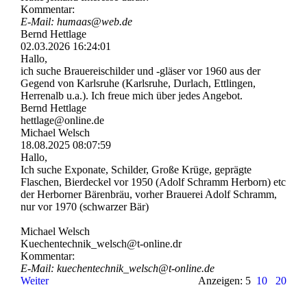
Kommentar:
E-Mail: humaas@web.de
Bernd Hettlage
02.03.2026
16:24:01
Hallo,
ich suche Brauereischilder und -gläser vor 1960 aus der
Gegend von Karlsruhe (Karlsruhe, Durlach, Ettlingen,
Herrenalb u.a.). Ich freue mich über jedes Angebot.
Bernd Hettlage
hettlage@online.de
Michael Welsch
18.08.2025
08:07:59
Hallo,
Ich suche Exponate, Schilder, Große Krüge, geprägte
Flaschen, Bierdeckel vor 1950 (Adolf Schramm Herborn) etc
der Herborner Bärenbräu, vorher Brauerei Adolf Schramm,
nur vor 1970 (schwarzer Bär)
Michael Welsch
Kuechentechnik_­welsch@­t-­online.­dr
Kommentar:
E-Mail: kuechentechnik_­welsch@­t-­online.­de
Weiter
Anzeigen: 5
10
20