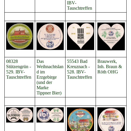
IBV-
Tauschtreffen
08328
Das
55543 Bad
Brauwerk,
Stützengrün -
Weihnachtslan
Kreuznach -
Inh. Braun &
529. IBV-
d im
528. IBV-
Röth OHG
Tauschtreffen
Erzgebirge
Tauschtreffen
(und der
Marke
Tippner Bier)