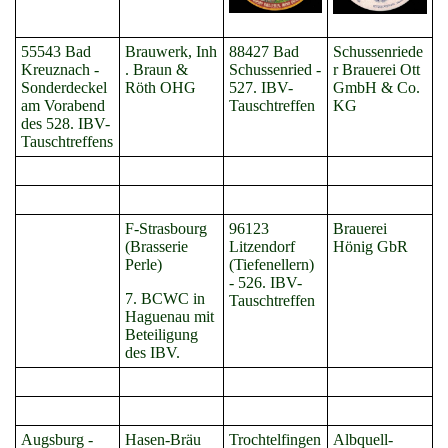
55543 Bad
Brauwerk, Inh
88427 Bad
Schussenriede
Kreuznach -
. Braun &
Schussenried -
r Brauerei Ott
Sonderdeckel
Röth OHG
527. IBV-
GmbH & Co.
am Vorabend
Tauschtreffen
KG
des 528. IBV-
Tauschtreffens
F-Strasbourg
96123
Brauerei
(Brasserie
Litzendorf
Hönig GbR
Perle)
(Tiefenellern)
-
526. IBV-
7. BCWC in
Tauschtreffen
Haguenau mit
Beteiligung
des IBV.
Augsburg -
Hasen-Bräu
Trochtelfingen
Albquell-