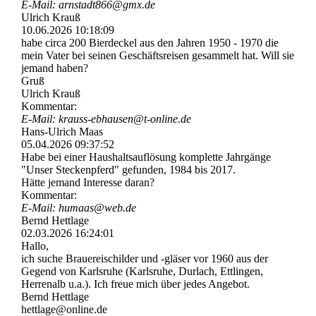
E-Mail: arnstadt866@gmx.de
Ulrich Krauß
10.06.2026
10:18:09
habe circa 200 Bierdeckel aus den Jahren 1950 - 1970 die
mein Vater bei seinen Geschäftsreisen gesammelt hat. Will sie
jemand haben?
Gruß
Ulrich Krauß
Kommentar:
E-Mail: krauss-­ebhausen@­t-­online.­de
Hans-Ulrich Maas
05.04.2026
09:37:52
Habe bei einer Haushaltsauflösung komplette Jahrgänge
"Unser Steckenpferd" gefunden, 1984 bis 2017.
Hätte jemand Interesse daran?
Kommentar:
E-Mail: humaas@web.de
Bernd Hettlage
02.03.2026
16:24:01
Hallo,
ich suche Brauereischilder und -gläser vor 1960 aus der
Gegend von Karlsruhe (Karlsruhe, Durlach, Ettlingen,
Herrenalb u.a.). Ich freue mich über jedes Angebot.
Bernd Hettlage
hettlage@online.de