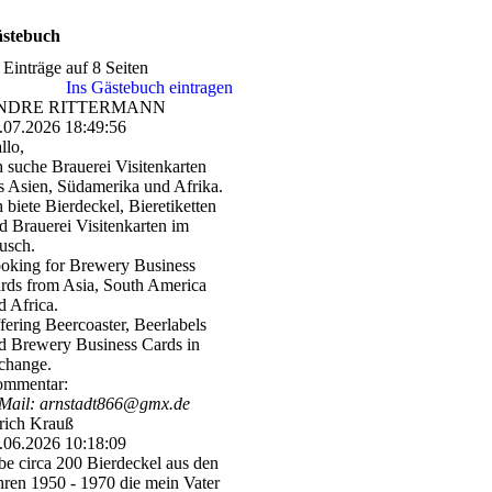
stebuch
 Einträge auf 8 Seiten
Ins Gästebuch eintragen
NDRE RITTERMANN
.07.2026
18:49:56
llo,
h suche Brauerei Visitenkarten
s Asien, Südamerika und Afrika.
h biete Bierdeckel, Bieretiketten
d Brauerei Visitenkarten im
usch.
oking for Brewery Business
rds from Asia, South America
d Africa.
fering Beercoaster, Beerlabels
d Brewery Business Cards in
change.
mmentar:
Mail: arnstadt866@gmx.de
rich Krauß
.06.2026
10:18:09
be circa 200 Bierdeckel aus den
hren 1950 - 1970 die mein Vater