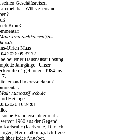
i seinen Geschäftsreisen
sammelt hat. Will sie jemand
ben?
uß
rich Krauß
mmentar:
Mail: krauss-­ebhausen@­t-­
line.­de
ns-Ulrich Maas
.04.2026
09:37:52
be bei einer Haushaltsauflösung
mplette Jahrgänge "Unser
eckenpferd" gefunden, 1984 bis
17.
tte jemand Interesse daran?
mmentar:
Mail: humaas@web.de
rnd Hettlage
.03.2026
16:24:01
llo,
h suche Brauereischilder und -
äser vor 1960 aus der Gegend
n Karlsruhe (Karlsruhe, Durlach,
tlingen, Herrenalb u.a.). Ich freue
ch über jedes Angebot.