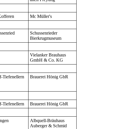
Kofferen
Mc Müller's
ssenried
Schussenrieder
Bierkrugmuseum
Vielanker Brauhaus
GmbH & Co. KG
f-Tiefenellern
Brauerei Hönig GbR
f-Tiefenellern
Brauerei Hönig GbR
ingen
Albquell-Bräuhaus
Auberger & Schmid