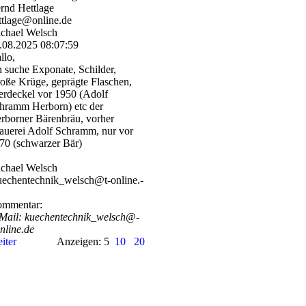
rnd Hettlage
ttlage@online.de
chael Welsch
.08.2025
08:07:59
llo,
h suche Exponate, Schilder,
oße Krüge, geprägte Flaschen,
erdeckel vor 1950 (Adolf
hramm Herborn) etc der
rborner Bärenbräu, vorher
auerei Adolf Schramm, nur vor
70 (schwarzer Bär)
chael Welsch
echentechnik_­welsch@­t-­online.­
mmentar:
Mail: kuechentechnik_­welsch@­
online.­de
iter
Anzeigen: 5
10
20