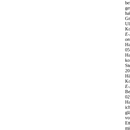
be
ge
ha
Gr
Ul
Ko
E-
on
Ha
05
Ha
ko
St
20
Hä
Ko
E-
Be
02
Ha
ic
gl
vo
Et
mi