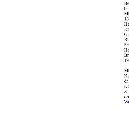
Be
he
Mi
18
Ha
Ic
Gr
Bi
Sc
He
Br
19
Mi
Ku
dr
Ko
E-
t-­
We