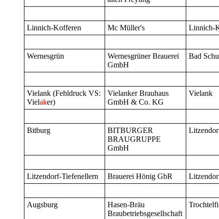
Linnich-Kofferen
Mc Müller's
Linnich-
Wernesgrün
Wernesgrüner Brauerei
Bad Schu
GmbH
Vielank (Fehldruck VS:
Vielanker Brauhaus
Vielank
Viel
ak
er)
GmbH & Co. KG
Bitburg
BITBURGER
Litzendor
BRAUGRUPPE
GmbH
Litzendorf-Tiefenellern
Brauerei Hönig GbR
Litzendor
Augsburg
Hasen-Bräu
Trochtelf
Braubetriebsgesellschaft