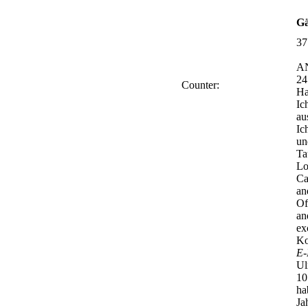
Gä
37
A
24
Counter:
Ha
Ic
au
Ic
un
Ta
Lo
Ca
an
Of
an
ex
Ko
E-
Ul
10
ha
Ja