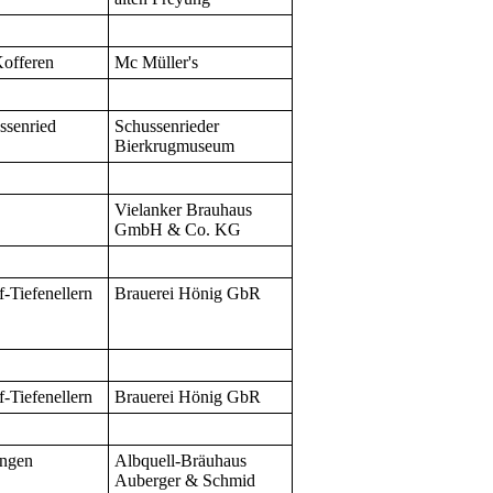
Kofferen
Mc Müller's
ssenried
Schussenrieder
Bierkrugmuseum
Vielanker Brauhaus
GmbH & Co. KG
f-Tiefenellern
Brauerei Hönig GbR
f-Tiefenellern
Brauerei Hönig GbR
ingen
Albquell-Bräuhaus
Auberger & Schmid