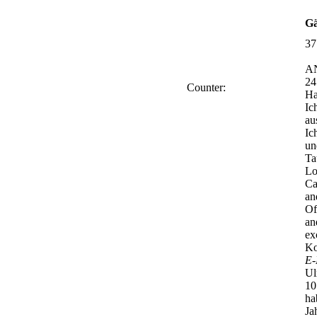
Gä
37
A
24
Counter:
Ha
Ic
au
Ic
un
Ta
Lo
Ca
an
Of
an
ex
Ko
E-
Ul
10
ha
Ja