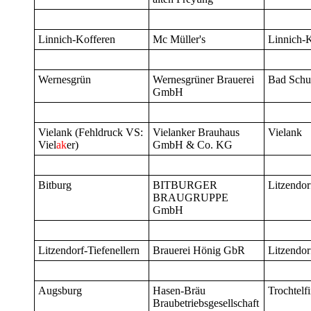
Linnich-Kofferen
Mc Müller's
Linnich-
Wernesgrün
Wernesgrüner Brauerei
Bad Schu
GmbH
Vielank (Fehldruck VS:
Vielanker Brauhaus
Vielank
Viel
ak
er)
GmbH & Co. KG
Bitburg
BITBURGER
Litzendor
BRAUGRUPPE
GmbH
Litzendorf-Tiefenellern
Brauerei Hönig GbR
Litzendor
Augsburg
Hasen-Bräu
Trochtelf
Braubetriebsgesellschaft