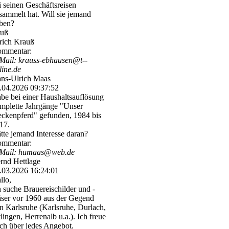
i seinen Geschäftsreisen
sammelt hat. Will sie jemand
ben?
uß
rich Krauß
mmentar:
Mail: krauss-­ebhausen@­t-­
line.­de
ns-Ulrich Maas
.04.2026
09:37:52
be bei einer Haushaltsauflösung
mplette Jahrgänge "Unser
eckenpferd" gefunden, 1984 bis
17.
tte jemand Interesse daran?
mmentar:
Mail: humaas@web.de
rnd Hettlage
.03.2026
16:24:01
llo,
h suche Brauereischilder und -
äser vor 1960 aus der Gegend
n Karlsruhe (Karlsruhe, Durlach,
tlingen, Herrenalb u.a.). Ich freue
ch über jedes Angebot.