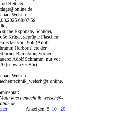
rnd Hettlage
ttlage@online.de
chael Welsch
.08.2025
08:07:59
llo,
h suche Exponate, Schilder,
oße Krüge, geprägte Flaschen,
erdeckel vor 1950 (Adolf
hramm Herborn) etc der
rborner Bärenbräu, vorher
auerei Adolf Schramm, nur vor
70 (schwarzer Bär)
chael Welsch
echentechnik_­welsch@­t-­online.­
mmentar:
Mail: kuechentechnik_­welsch@­
online.­de
iter
Anzeigen: 5
10
20