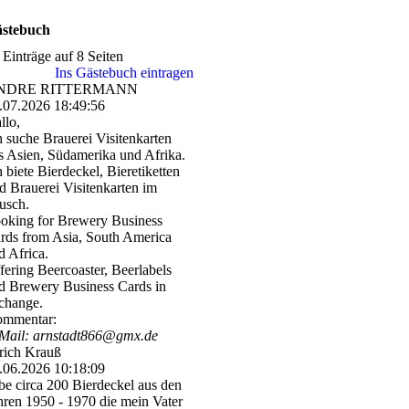
stebuch
 Einträge auf 8 Seiten
Ins Gästebuch eintragen
NDRE RITTERMANN
.07.2026
18:49:56
llo,
h suche Brauerei Visitenkarten
s Asien, Südamerika und Afrika.
h biete Bierdeckel, Bieretiketten
d Brauerei Visitenkarten im
usch.
oking for Brewery Business
rds from Asia, South America
d Africa.
fering Beercoaster, Beerlabels
d Brewery Business Cards in
change.
mmentar:
Mail: arnstadt866@gmx.de
rich Krauß
.06.2026
10:18:09
be circa 200 Bierdeckel aus den
hren 1950 - 1970 die mein Vater