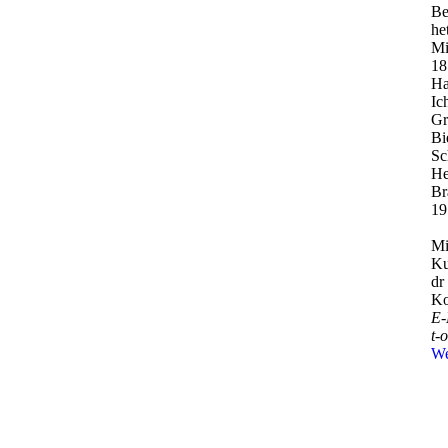
Be
he
Mi
18
Ha
Ic
Gr
Bi
Sc
He
Br
19
Mi
Ku
dr
Ko
E-
t-­
We