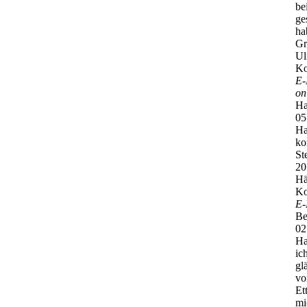
be
ge
ha
Gr
Ul
Ko
E-
on
Ha
05
Ha
ko
St
20
Hä
Ko
E-
Be
02
Ha
ic
gl
vo
Et
mi