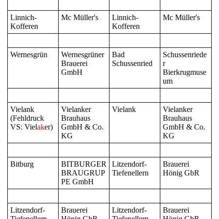
Linnich-
Mc Müller's
Linnich-
Mc Müller's
Kofferen
Kofferen
Wernesgrün
Wernesgrüner
Bad
Schussenriede
Brauerei
Schussenried
r
GmbH
Bierkrugmuse
um
Vielank
Vielanker
Vielank
Vielanker
(Fehldruck
Brauhaus
Brauhaus
VS: Viel
ak
er)
GmbH & Co.
GmbH & Co.
KG
KG
Bitburg
BITBURGER
Litzendorf-
Brauerei
BRAUGRUP
Tiefenellern
Hönig GbR
PE GmbH
Litzendorf-
Brauerei
Litzendorf-
Brauerei
Tiefenellern
Hönig GbR
Tiefenellern
Hönig GbR