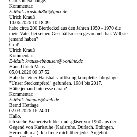
Cards in exchange.
Kommentar:
E-Mail: arnstadt866@gmx.de
Ulrich Krauß
10.06.2026
10:18:09
habe circa 200 Bierdeckel aus den Jahren 1950 - 1970 die
mein Vater bei seinen Geschäftsreisen gesammelt hat. Will sie
jemand haben?
Gruß
Ulrich Krauß
Kommentar:
E-Mail: krauss-­ebhausen@­t-­online.­de
Hans-Ulrich Maas
05.04.2026
09:37:52
Habe bei einer Haushaltsauflösung komplette Jahrgänge
"Unser Steckenpferd" gefunden, 1984 bis 2017.
Hätte jemand Interesse daran?
Kommentar:
E-Mail: humaas@web.de
Bernd Hettlage
02.03.2026
16:24:01
Hallo,
ich suche Brauereischilder und -gläser vor 1960 aus der
Gegend von Karlsruhe (Karlsruhe, Durlach, Ettlingen,
Herrenalb u.a.). Ich freue mich über jedes Angebot.