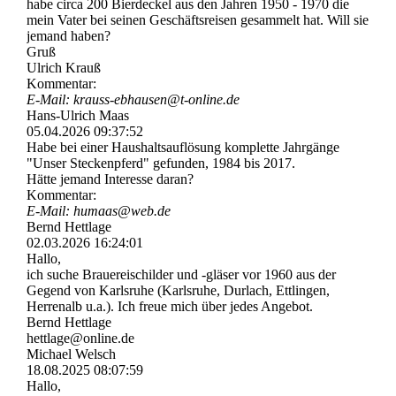
habe circa 200 Bierdeckel aus den Jahren 1950 - 1970 die
mein Vater bei seinen Geschäftsreisen gesammelt hat. Will sie
jemand haben?
Gruß
Ulrich Krauß
Kommentar:
E-Mail: krauss-­ebhausen@­t-­online.­de
Hans-Ulrich Maas
05.04.2026
09:37:52
Habe bei einer Haushaltsauflösung komplette Jahrgänge
"Unser Steckenpferd" gefunden, 1984 bis 2017.
Hätte jemand Interesse daran?
Kommentar:
E-Mail: humaas@web.de
Bernd Hettlage
02.03.2026
16:24:01
Hallo,
ich suche Brauereischilder und -gläser vor 1960 aus der
Gegend von Karlsruhe (Karlsruhe, Durlach, Ettlingen,
Herrenalb u.a.). Ich freue mich über jedes Angebot.
Bernd Hettlage
hettlage@online.de
Michael Welsch
18.08.2025
08:07:59
Hallo,