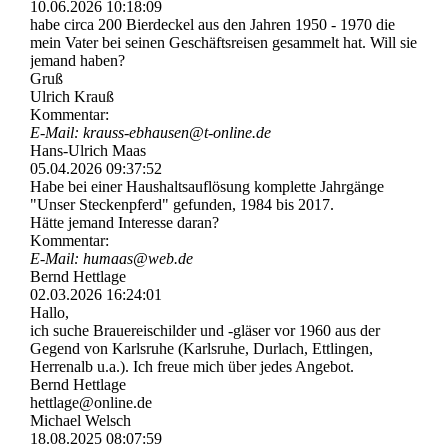
10.06.2026
10:18:09
habe circa 200 Bierdeckel aus den Jahren 1950 - 1970 die
mein Vater bei seinen Geschäftsreisen gesammelt hat. Will sie
jemand haben?
Gruß
Ulrich Krauß
Kommentar:
E-Mail: krauss-­ebhausen@­t-­online.­de
Hans-Ulrich Maas
05.04.2026
09:37:52
Habe bei einer Haushaltsauflösung komplette Jahrgänge
"Unser Steckenpferd" gefunden, 1984 bis 2017.
Hätte jemand Interesse daran?
Kommentar:
E-Mail: humaas@web.de
Bernd Hettlage
02.03.2026
16:24:01
Hallo,
ich suche Brauereischilder und -gläser vor 1960 aus der
Gegend von Karlsruhe (Karlsruhe, Durlach, Ettlingen,
Herrenalb u.a.). Ich freue mich über jedes Angebot.
Bernd Hettlage
hettlage@online.de
Michael Welsch
18.08.2025
08:07:59