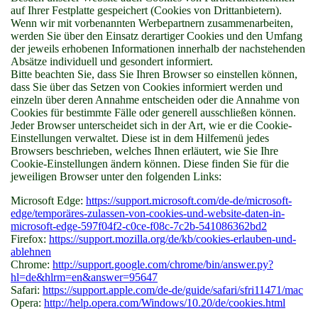
auf Ihrer Festplatte gespeichert (Cookies von Drittanbietern).
Wenn wir mit vorbenannten Werbepartnern zusammenarbeiten,
werden Sie über den Einsatz derartiger Cookies und den Umfang
der jeweils erhobenen Informationen innerhalb der nachstehenden
Absätze individuell und gesondert informiert.
Bitte beachten Sie, dass Sie Ihren Browser so einstellen können,
dass Sie über das Setzen von Cookies informiert werden und
einzeln über deren Annahme entscheiden oder die Annahme von
Cookies für bestimmte Fälle oder generell ausschließen können.
Jeder Browser unterscheidet sich in der Art, wie er die Cookie-
Einstellungen verwaltet. Diese ist in dem Hilfemenü jedes
Browsers beschrieben, welches Ihnen erläutert, wie Sie Ihre
Cookie-Einstellungen ändern können. Diese finden Sie für die
jeweiligen Browser unter den folgenden Links:
Microsoft Edge:
https://support.microsoft.com/de-de/microsoft-
edge/temporäres-zulassen-von-cookies-und-website-daten-in-
microsoft-edge-597f04f2-c0ce-f08c-7c2b-541086362bd2
Firefox:
https://support.mozilla.org/de/kb/cookies-erlauben-und-
ablehnen
Chrome:
http://support.google.com/chrome/bin/answer.py?
hl=de&hlrm=en&answer=95647
Safari:
https://support.apple.com/de-de/guide/safari/sfri11471/mac
Opera:
http://help.opera.com/Windows/10.20/de/cookies.html