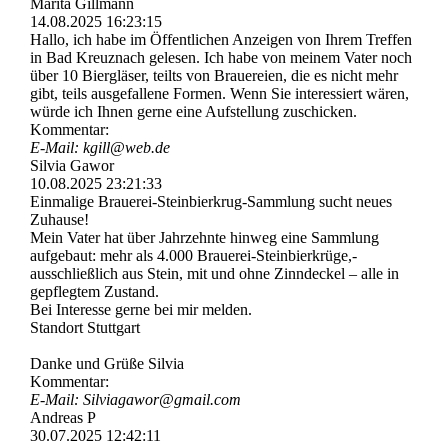
Marita Gillmann
14.08.2025
16:23:15
Hallo, ich habe im Öffentlichen Anzeigen von Ihrem Treffen
in Bad Kreuznach gelesen. Ich habe von meinem Vater noch
über 10 Biergläser, teilts von Brauereien, die es nicht mehr
gibt, teils ausgefallene Formen. Wenn Sie interessiert wären,
würde ich Ihnen gerne eine Aufstellung zuschicken.
Kommentar:
E-Mail: kgill@web.de
Silvia Gawor
10.08.2025
23:21:33
Einmalige Brauerei-­Steinbierkrug-­Sammlung sucht neues
Zuhause!
Mein Vater hat über Jahrzehnte hinweg eine Sammlung
aufgebaut: mehr als 4.000 Brauerei-­Steinbierkrü­ge,­
ausschließlich aus Stein, mit und ohne Zinndeckel – alle in
gepflegtem Zustand.
Bei Interesse gerne bei mir melden.
Standort Stuttgart
Danke und Grüße Silvia
Kommentar:
E-Mail: Silviagawor@gmail.com
Andreas P
30.07.2025
12:42:11