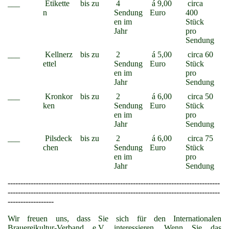
___
Etikette
bis zu
4
á 9,00
circa
n
Sendung
Euro
400
en im
Stück
Jahr
pro
Sendung
___
Kellnerz
bis zu
2
á 5,00
circa 60
ettel
Sendung
Euro
Stück
en im
pro
Jahr
Sendung
___
Kronkor
bis zu
2
á 6,00
circa 50
ken
Sendung
Euro
Stück
en im
pro
Jahr
Sendung
___
Pilsdeck
bis zu
2
á 6,00
circa 75
chen
Sendung
Euro
Stück
en im
pro
Jahr
Sendung
-----------------------------------------------------------------------------------
-----------------------------------------------------------------------------------
------------------
Wir freuen uns, dass Sie sich für den Internationalen
Brauereikultur-Verband e.V. interessieren. Wenn Sie das