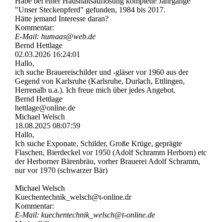
Habe bei einer Haushaltsauflösung komplette Jahrgänge
"Unser Steckenpferd" gefunden, 1984 bis 2017.
Hätte jemand Interesse daran?
Kommentar:
E-Mail: humaas@web.de
Bernd Hettlage
02.03.2026
16:24:01
Hallo,
ich suche Brauereischilder und -gläser vor 1960 aus der
Gegend von Karlsruhe (Karlsruhe, Durlach, Ettlingen,
Herrenalb u.a.). Ich freue mich über jedes Angebot.
Bernd Hettlage
hettlage@online.de
Michael Welsch
18.08.2025
08:07:59
Hallo,
Ich suche Exponate, Schilder, Große Krüge, geprägte
Flaschen, Bierdeckel vor 1950 (Adolf Schramm Herborn) etc
der Herborner Bärenbräu, vorher Brauerei Adolf Schramm,
nur vor 1970 (schwarzer Bär)
Michael Welsch
Kuechentechnik_­welsch@­t-­online.­dr
Kommentar:
E-Mail: kuechentechnik_­welsch@­t-­online.­de